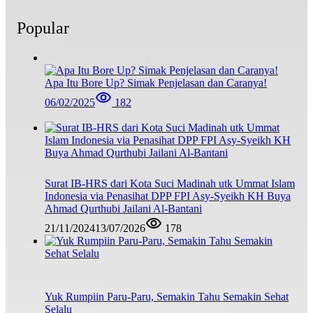
Popular
Apa Itu Bore Up? Simak Penjelasan dan Caranya!
06/02/2025
182
Surat IB-HRS dari Kota Suci Madinah utk Ummat Islam
Indonesia via Penasihat DPP FPI Asy-Syeikh KH Buya
Ahmad Qurthubi Jailani Al-Bantani
21/11/2024
13/07/2026
178
Yuk Rumpiin Paru-Paru, Semakin Tahu Semakin Sehat
Selalu