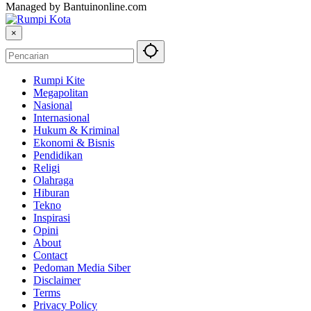
Managed by Bantuinonline.com
×
Rumpi Kite
Megapolitan
Nasional
Internasional
Hukum & Kriminal
Ekonomi & Bisnis
Pendidikan
Religi
Olahraga
Hiburan
Tekno
Inspirasi
Opini
About
Contact
Pedoman Media Siber
Disclaimer
Terms
Privacy Policy