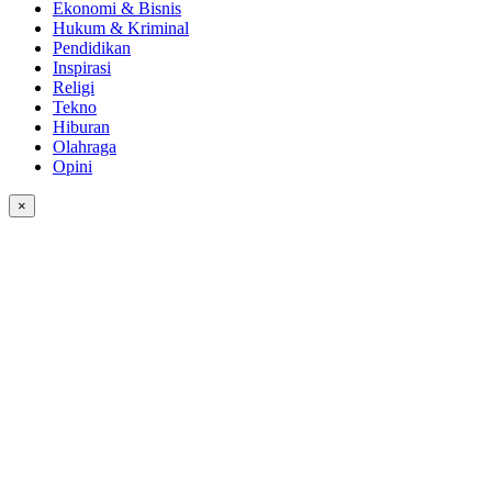
Ekonomi & Bisnis
Hukum & Kriminal
Pendidikan
Inspirasi
Religi
Tekno
Hiburan
Olahraga
Opini
×