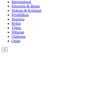
Internasional
Ekonomi & Bisnis
Hukum & Kriminal
Pendidikan
Inspirasi
Religi
Tekno
Hiburan
Olahraga
Opini
×