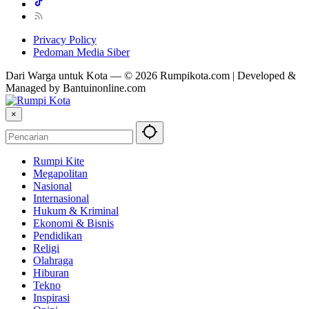
Privacy Policy
Pedoman Media Siber
Dari Warga untuk Kota — © 2026 Rumpikota.com | Developed &
Managed by Bantuinonline.com
×
Rumpi Kite
Megapolitan
Nasional
Internasional
Hukum & Kriminal
Ekonomi & Bisnis
Pendidikan
Religi
Olahraga
Hiburan
Tekno
Inspirasi