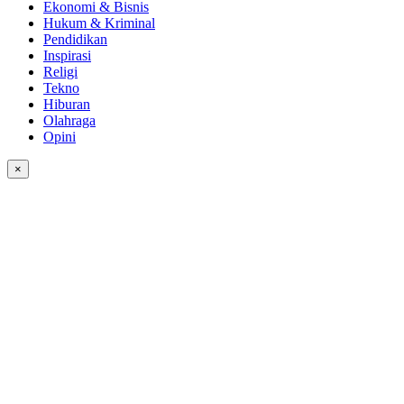
Ekonomi & Bisnis
Hukum & Kriminal
Pendidikan
Inspirasi
Religi
Tekno
Hiburan
Olahraga
Opini
×