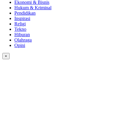
Ekonomi & Bisnis
Hukum & Kriminal
Pendidikan
Inspirasi
Religi
Tekno
Hiburan
Olahraga
Opini
×