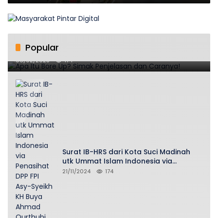
Popular
Apa Itu Bore Up? Simak Penjelasan dan Caranya!
06/02/2025
174
Surat IB-HRS dari Kota Suci Madinah
utk Ummat Islam Indonesia via
Penasihat DPP FPI Asy-Syeikh KH Buya
21/11/2024
174
Ahmad Qurthubi Jailani Al-Bantani