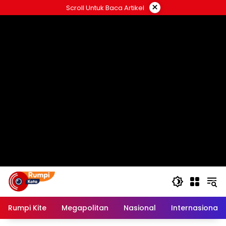
Langsung
×
Scroll Untuk Baca Artikel
ke
konten
Rumpi Kite
Megapolitan
Nasional
Internasional