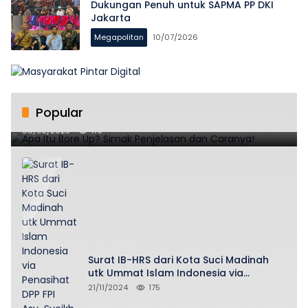
Dukungan Penuh untuk SAPMA PP DKI
Jakarta
Megapolitan
10/07/2026
Popular
Apa Itu Bore Up? Simak Penjelasan dan Caranya!
06/02/2025
175
Surat IB-HRS dari Kota Suci Madinah
utk Ummat Islam Indonesia via
Penasihat DPP FPI Asy-Syeikh KH Buya
21/11/2024
175
Ahmad Qurthubi Jailani Al-Bantani