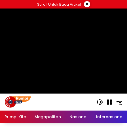
Langsung
×
Scroll Untuk Baca Artikel
ke
konten
Rumpi Kite
Megapolitan
Nasional
Internasional