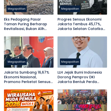
Megapolitan
Megapolitan
Eks Pedagang Pasar
Progres Sensus Ekonomi
Taman Puring Berharap
Jakarta Tembus 45,17%,
Revitalisasi, Bukan Alih
Jakarta Selatan Catatkan
Fungsi
Capaian Terendah
Megapolitan
Megapolitan
Jakarta Sumbang 16,67%
LLH Jejak Bumi Indonesia
Ekonomi Nasional,
Dorong Pemprov DKI
Pramono Perketat Sensus
Jakarta Bentuk Perda
Ekonomi 2026 di
Penanggulangan Sampah
Jabodetabek
APK Pascapemilu