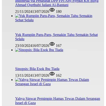
Indonesia via Penasihat DPP FPI Asy-Syeikh KH Buya
Ahmad Qurthubi Jailani Al-Bantani
21/11/2024
13/07/2026
180
Yuk Rumpiin Paru-Paru, Semakin Tahu Semakin Sehat
Selalu
23/10/2024
16/07/2026
167
Sinopsis: Bila Esok Ibu Tiada
13/11/2024
13/07/2026
162
Yahya Sinwar Pemimpin Hamas Tewas Dalam Serangan
Israel di Gaza