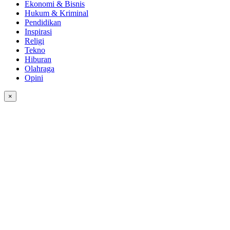
Ekonomi & Bisnis
Hukum & Kriminal
Pendidikan
Inspirasi
Religi
Tekno
Hiburan
Olahraga
Opini
×