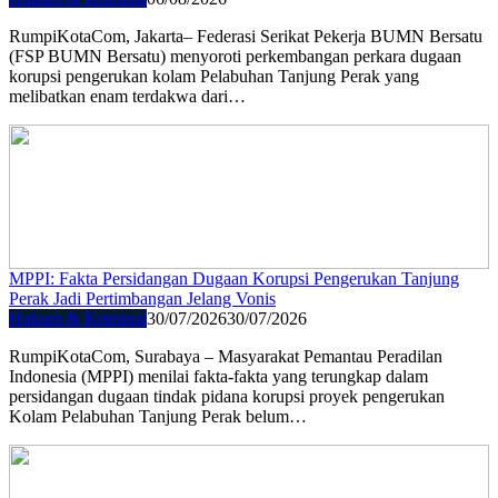
RumpiKotaCom, Jakarta– Federasi Serikat Pekerja BUMN Bersatu
(FSP BUMN Bersatu) menyoroti perkembangan perkara dugaan
korupsi pengerukan kolam Pelabuhan Tanjung Perak yang
melibatkan enam terdakwa dari…
MPPI: Fakta Persidangan Dugaan Korupsi Pengerukan Tanjung
Perak Jadi Pertimbangan Jelang Vonis
Hukum & Kriminal
30/07/2026
30/07/2026
RumpiKotaCom, Surabaya – Masyarakat Pemantau Peradilan
Indonesia (MPPI) menilai fakta-fakta yang terungkap dalam
persidangan dugaan tindak pidana korupsi proyek pengerukan
Kolam Pelabuhan Tanjung Perak belum…