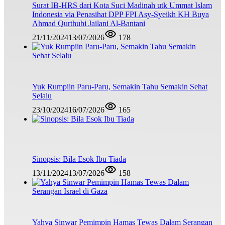
Surat IB-HRS dari Kota Suci Madinah utk Ummat Islam
Indonesia via Penasihat DPP FPI Asy-Syeikh KH Buya
Ahmad Qurthubi Jailani Al-Bantani
21/11/2024
13/07/2026
178
Yuk Rumpiin Paru-Paru, Semakin Tahu Semakin Sehat
Selalu
23/10/2024
16/07/2026
165
Sinopsis: Bila Esok Ibu Tiada
13/11/2024
13/07/2026
158
Yahya Sinwar Pemimpin Hamas Tewas Dalam Serangan