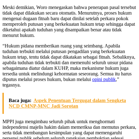
Meski demikian, Woro menegaskan bahwa penerapan pasal tersebut
tidak dapat dilakukan secara otomatis. Menurutnya, proses hukum
mengenai dugaan fitnah baru dapat dinilai setelah perkara pokok
memperoleh putusan yang berkekuatan hukum tetap sehingga dapat
diketahui apakah tuduhan yang disampaikan benar atau tidak
menurut hukum.
“Hukum pidana memberikan ruang yang seimbang. Apabila
tuduhan terbukti melalui putusan pengadilan yang berkekuatan
hukum tetap, tentu tidak dapat dikatakan sebagai fitnah. Sebaliknya,
apabila tuduhan tidak terbukti dan memenuhi seluruh unsur pidana
sebagaimana diatur dalam KUHP, maka mekanisme hukum juga
tersedia untuk melindungi kehormatan seseorang. Semua itu harus
diputus melalui proses hukum, bukan melalui
opini publik
,”
tegasnya.
Baca juga:
Aspek Penentuan Tergugat dalam Sengketa
NCD CMNP-MNC Jadi Sorotan
MPPI juga mengimbau seluruh pihak untuk menghormati
independensi majelis hakim dalam memeriksa dan memutus perkara,
serta tidak membangun kesimpulan yang dapat memengaruhi
persepsi publik sebelum seluruh rangkaian pembuktian selesai