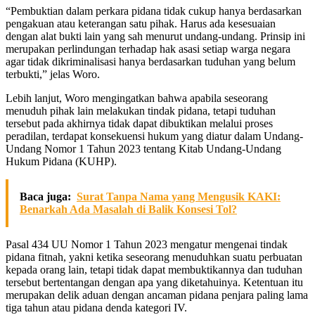
“Pembuktian dalam perkara pidana tidak cukup hanya berdasarkan
pengakuan atau keterangan satu pihak. Harus ada kesesuaian
dengan alat bukti lain yang sah menurut undang-undang. Prinsip ini
merupakan perlindungan terhadap hak asasi setiap warga negara
agar tidak dikriminalisasi hanya berdasarkan tuduhan yang belum
terbukti,” jelas Woro.
Lebih lanjut, Woro mengingatkan bahwa apabila seseorang
menuduh pihak lain melakukan tindak pidana, tetapi tuduhan
tersebut pada akhirnya tidak dapat dibuktikan melalui proses
peradilan, terdapat konsekuensi hukum yang diatur dalam Undang-
Undang Nomor 1 Tahun 2023 tentang Kitab Undang-Undang
Hukum Pidana (KUHP).
Baca juga:
Surat Tanpa Nama yang Mengusik KAKI:
Benarkah Ada Masalah di Balik Konsesi Tol?
Pasal 434 UU Nomor 1 Tahun 2023 mengatur mengenai tindak
pidana fitnah, yakni ketika seseorang menuduhkan suatu perbuatan
kepada orang lain, tetapi tidak dapat membuktikannya dan tuduhan
tersebut bertentangan dengan apa yang diketahuinya. Ketentuan itu
merupakan delik aduan dengan ancaman pidana penjara paling lama
tiga tahun atau pidana denda kategori IV.