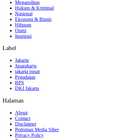
Megapolitan
Hukum & Kriminal
Nasional
Ekonomi & Bisnis
Hiburan
Opini
Inspirasi
Label
Jakarta
Jasaraharja
jakarta pusat
Pegadaian
BPS
DKI Jakarta
Halaman
About
Contact
Disclaimer
Pedoman Media Siber
Privacy Policy