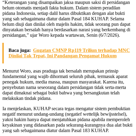
“Keterangan yang disampaikan jaksa maupun saksi di persidangan
belum otomatis menjadi fakta hukum. Dalam sistem peradilan
pidana Indonesia, setiap dalil harus dibuktikan dengan alat bukti
yang sah sebagaimana diatur dalam Pasal 184 KUHAP. Selama
belum diuji dan dinilai oleh majelis hakim, tidak seorang pun dapat
dinyatakan bersalah hanya berdasarkan narasi yang berkembang di
persidangan,” ujar Woro kepada wartawan, Senin (6/7/2026).
Baca juga:
Gugatan CMNP Rp119 Triliun terhadap MNC
Dinilai Tak Tepat, Ini Pandangan Pengamat Hukum
Menurut Woro, asas praduga tak bersalah merupakan prinsip
fundamental yang wajib dihormati seluruh pihak, termasuk aparat
penegak hukum, media massa, maupun masyarakat. Karena itu,
penyebutan nama seseorang dalam persidangan tidak serta-merta
dapat dimaknai sebagai bukti bahwa yang bersangkutan telah
melakukan tindak pidana.
Ia menjelaskan, KUHAP secara tegas mengatur sistem pembuktian
negatif menurut undang-undang (negatief wettelijk bewijsstelsel),
yakni hakim hanya dapat menjatuhkan pidana apabila memperoleh
keyakinan yang didasarkan pada sekurang-kurangnya dua alat bukti
yang sah sebagaimana diatur dalam Pasal 183 KUHAP.