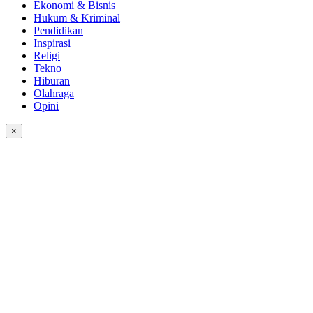
Ekonomi & Bisnis
Hukum & Kriminal
Pendidikan
Inspirasi
Religi
Tekno
Hiburan
Olahraga
Opini
×