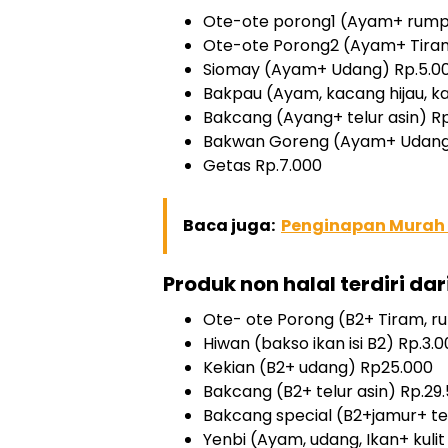
Ote-ote porong1 (Ayam+ rumpu
Ote-ote Porong2 (Ayam+ Tira
Siomay (Ayam+ Udang) Rp.5.0
Bakpau (Ayam, kacang hijau, k
Bakcang (Ayang+ telur asin) R
Bakwan Goreng (Ayam+ Udang, 
Getas Rp.7.000
Baca juga:
Penginapan Murah M
Produk non halal terdiri dari
Ote- ote Porong (B2+ Tiram, r
Hiwan (bakso ikan isi B2) Rp.3.
Kekian (B2+ udang) Rp25.000
Bakcang (B2+ telur asin) Rp.29
Bakcang special (B2+jamur+ tel
Yenbi (Ayam, udang, Ikan+ kulit