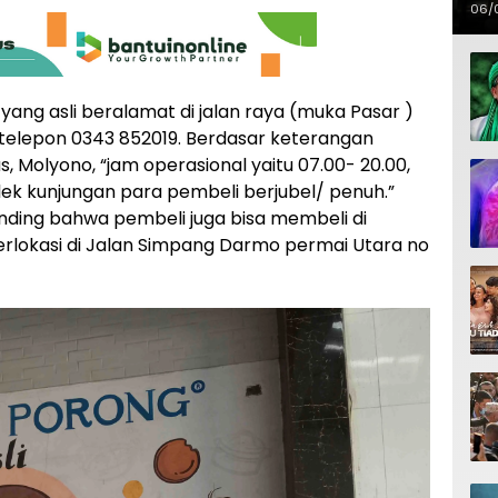
06/
ang asli beralamat di jalan raya (muka Pasar )
telepon 0343 852019. Berdasar keterangan
, Molyono, “jam operasional yaitu 07.00- 20.00,
 imlek kunjungan para pembeli berjubel/ penuh.”
inding bahwa pembeli juga bisa membeli di
erlokasi di Jalan Simpang Darmo permai Utara no