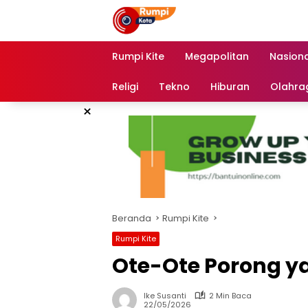
Langsung
ke
konten
Rumpi Kite
Megapolitan
Nasiona
Religi
Tekno
Hiburan
Olahra
×
Beranda
Rumpi Kite
Rumpi Kite
Ote-Ote Porong ya
Ike Susanti
2 Min Baca
22/05/2026