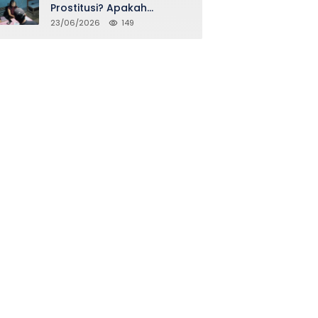
Prostitusi? Apakah
Seidentik itu?
23/06/2026
149