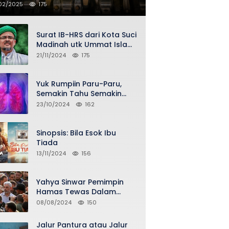
02/2025
175
Surat IB-HRS dari Kota Suci
Madinah utk Ummat Islam
Indonesia via Penasihat
21/11/2024
175
DPP FPI Asy-Syeikh KH Buya
Ahmad Qurthubi Jailani Al-
Bantani
Yuk Rumpiin Paru-Paru,
Semakin Tahu Semakin
Sehat Selalu
23/10/2024
162
Sinopsis: Bila Esok Ibu
Tiada
13/11/2024
156
Yahya Sinwar Pemimpin
Hamas Tewas Dalam
Serangan Israel di Gaza
08/08/2024
150
Jalur Pantura atau Jalur