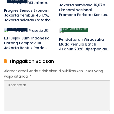
Jakarta Sumbang 16,67%
Ekonomi Nasional,
Progres Sensus Ekonomi
Pramono Perketat Sensus
Jakarta Tembus 45,17%,
Ekonomi 2026 di
Jakarta Selatan Catatkan
Jabodetabek
Capaian Terendah
Megapolitan
Ekonomi & Bisnis
LLH Jejak Bumi Indonesia
Pendaftaran Wirausaha
Dorong Pemprov DKI
Muda Pemula Batch
Jakarta Bentuk Perda
4Tahun 2026 Diperpanjang
Penanggulangan Sampah
hingga 10 Agustus
APK Pascapemilu
Tinggalkan Balasan
Alamat email Anda tidak akan dipublikasikan.
Ruas yang
wajib ditandai
*