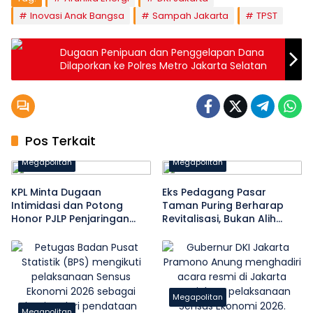
Inovasi Anak Bangsa
Sampah Jakarta
TPST
Dugaan Penipuan dan Penggelapan Dana
Dilaporkan ke Polres Metro Jakarta Selatan
Pos Terkait
Megapolitan
Megapolitan
KPL Minta Dugaan
Eks Pedagang Pasar
Intimidasi dan Potong
Taman Puring Berharap
Honor PJLP Penjaringan
Revitalisasi, Bukan Alih
Diusut
Fungsi
Megapolitan
Megapolitan