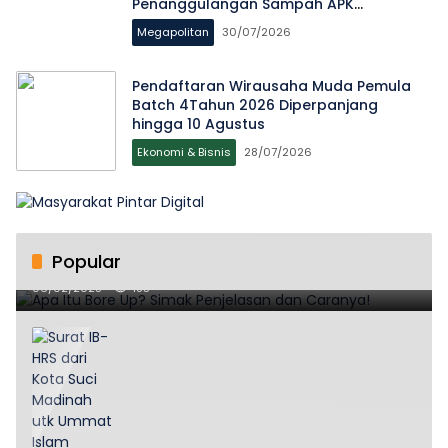
Penanggulangan Sampah APK
Pascapemilu
Megapolitan
30/07/2026
Pendaftaran Wirausaha Muda Pemula
Batch 4Tahun 2026 Diperpanjang
hingga 10 Agustus
Ekonomi & Bisnis
28/07/2026
Popular
Apa Itu Bore Up? Simak Penjelasan dan Caranya!
06/02/2025
185