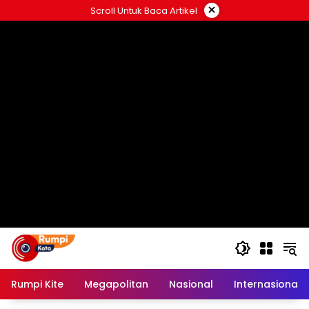
Langsung
×
Scroll Untuk Baca Artikel
ke
konten
Rumpi Kite
Megapolitan
Nasional
Internasional