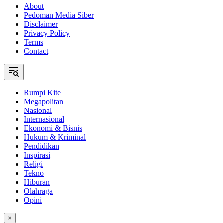
About
Pedoman Media Siber
Disclaimer
Privacy Policy
Terms
Contact
Rumpi Kite
Megapolitan
Nasional
Internasional
Ekonomi & Bisnis
Hukum & Kriminal
Pendidikan
Inspirasi
Religi
Tekno
Hiburan
Olahraga
Opini
×