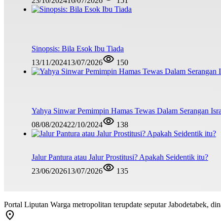
23/10/2024
16/07/2026
151
Sinopsis: Bila Esok Ibu Tiada
13/11/2024
13/07/2026
150
Yahya Sinwar Pemimpin Hamas Tewas Dalam Serangan Isra
08/08/2024
22/10/2024
138
Jalur Pantura atau Jalur Prostitusi? Apakah Seidentik itu?
23/06/2026
13/07/2026
135
Portal Liputan Warga metropolitan terupdate seputar Jabodetabek, dina