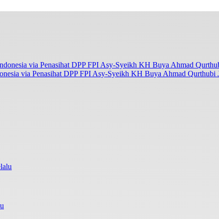
onesia via Penasihat DPP FPI Asy-Syeikh KH Buya Ahmad Qurthubi Ja
lu