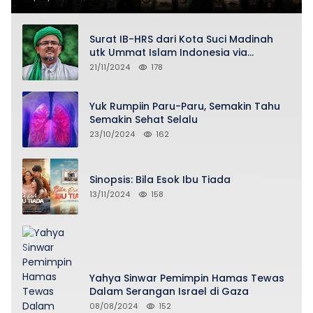
Surat IB-HRS dari Kota Suci Madinah
utk Ummat Islam Indonesia via
Penasihat DPP FPI Asy-Syeikh KH Buya
21/11/2024
178
Ahmad Qurthubi Jailani Al-Bantani
Yuk Rumpiin Paru-Paru, Semakin Tahu
Semakin Sehat Selalu
23/10/2024
162
Sinopsis: Bila Esok Ibu Tiada
13/11/2024
158
Yahya Sinwar Pemimpin Hamas Tewas
Dalam Serangan Israel di Gaza
08/08/2024
152