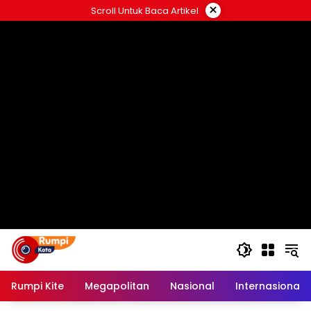
Langsung
×
Scroll Untuk Baca Artikel
ke
konten
Rumpi Kite
Megapolitan
Nasional
Internasional