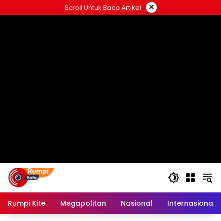
Langsung
×
Scroll Untuk Baca Artikel
ke
konten
Rumpi Kite
Megapolitan
Nasional
Internasional