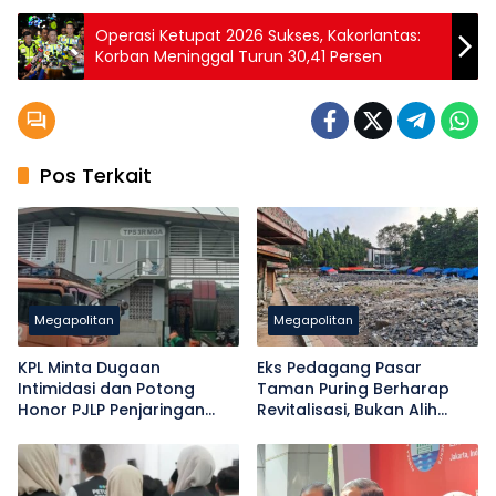
Operasi Ketupat 2026 Sukses, Kakorlantas:
Korban Meninggal Turun 30,41 Persen
Pos Terkait
Megapolitan
Megapolitan
KPL Minta Dugaan
Eks Pedagang Pasar
Intimidasi dan Potong
Taman Puring Berharap
Honor PJLP Penjaringan
Revitalisasi, Bukan Alih
Diusut
Fungsi