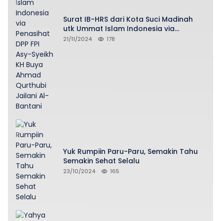
Surat IB-HRS dari Kota Suci Madinah
utk Ummat Islam Indonesia via
Penasihat DPP FPI Asy-Syeikh KH Buya
21/11/2024
178
Ahmad Qurthubi Jailani Al-Bantani
Yuk Rumpiin Paru-Paru, Semakin Tahu
Semakin Sehat Selalu
23/10/2024
165