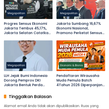
Megapolitan
Megapolitan
Progres Sensus Ekonomi
Jakarta Sumbang 16,67%
Jakarta Tembus 45,17%,
Ekonomi Nasional,
Jakarta Selatan Catatkan
Pramono Perketat Sensus
Capaian Terendah
Ekonomi 2026 di
Jabodetabek
Megapolitan
Ekonomi & Bisnis
LLH Jejak Bumi Indonesia
Pendaftaran Wirausaha
Dorong Pemprov DKI
Muda Pemula Batch
Jakarta Bentuk Perda
4Tahun 2026 Diperpanjang
Penanggulangan Sampah
hingga 10 Agustus
APK Pascapemilu
Tinggalkan Balasan
Alamat email Anda tidak akan dipublikasikan.
Ruas yang