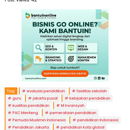
Tag:
evaluasi pendidikan
fasilitas sekolah
guru
jakarta pusat
kebijakan pendidikan
kualitas pendidikan
M Irwansyah
PAC Menteng
pemerataan pendidikan
Pemuda Muslimin Indonesia
pendidikan Indonesia
Pendidikan Jakarta
pendidikan kota global