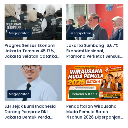
Diusut
Fungsi
Megapolitan
Megapolitan
Progres Sensus Ekonomi
Jakarta Sumbang 16,67%
Jakarta Tembus 45,17%,
Ekonomi Nasional,
Jakarta Selatan Catatkan
Pramono Perketat Sensus
Capaian Terendah
Ekonomi 2026 di
Jabodetabek
Megapolitan
Ekonomi & Bisnis
LLH Jejak Bumi Indonesia
Pendaftaran Wirausaha
Dorong Pemprov DKI
Muda Pemula Batch
Jakarta Bentuk Perda
4Tahun 2026 Diperpanjang
Penanggulangan Sampah
hingga 10 Agustus