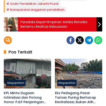
Sudin Pendidikan Jakarta Pusat
transparansi anggaran pendidikan
Paradoks Kepemimpinan: Ketika Retorika
Bertemu Realitas Kekuasaan
Pos Terkait
Megapolitan
Megapolitan
KPL Minta Dugaan
Eks Pedagang Pasar
Intimidasi dan Potong
Taman Puring Berharap
Honor PJLP Penjaringan
Revitalisasi, Bukan Alih