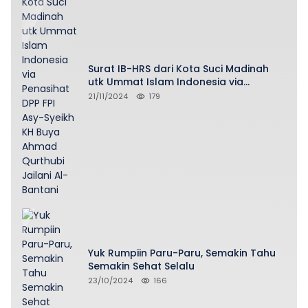
Surat IB-HRS dari Kota Suci Madinah
utk Ummat Islam Indonesia via
Penasihat DPP FPI Asy-Syeikh KH Buya
21/11/2024
179
Ahmad Qurthubi Jailani Al-Bantani
Yuk Rumpiin Paru-Paru, Semakin Tahu
Semakin Sehat Selalu
23/10/2024
166