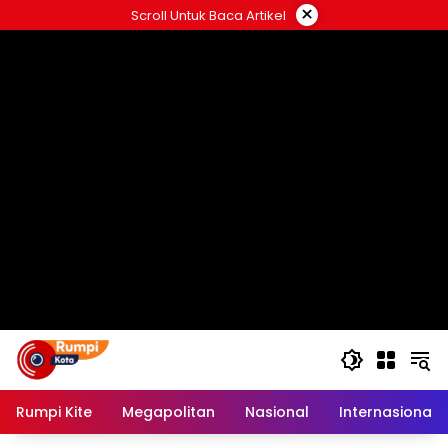
Langsung
×
Scroll Untuk Baca Artikel
ke
konten
Rumpi Kite
Megapolitan
Nasional
Internasional