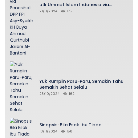
utk Ummat Islam Indonesia via
Penasihat DPP FPI Asy-Syeikh KH Buya
21/11/2024
175
Ahmad Qurthubi Jailani Al-Bantani
Yuk Rumpiin Paru-Paru, Semakin Tahu
Semakin Sehat Selalu
23/10/2024
162
Sinopsis: Bila Esok Ibu Tiada
13/11/2024
156