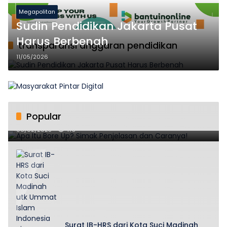
Megapolitan
Sudin Pendidikan Jakarta Pusat
Harus Berbenah
transparansi anggaran pendidikan
11/05/2026
Popular
Apa Itu Bore Up? Simak Penjelasan dan Caranya!
06/02/2025
175
Surat IB-HRS dari Kota Suci Madinah