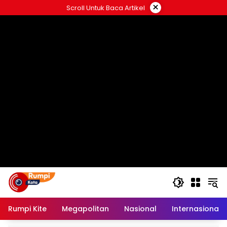
Langsung
×
Scroll Untuk Baca Artikel
ke
konten
Rumpi Kite
Megapolitan
Nasional
Internasional