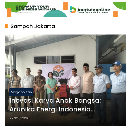
Sampah Jakarta
Megapolitan
Inovasi Karya Anak Bangsa:
Arunika Energi Indonesia
Hadirkan Mesin Pencacah
22/05/2026
Organik Sebagai Solusi Cerdas