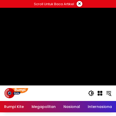
Langsung
×
Scroll Untuk Baca Artikel
ke
konten
Rumpi Kite
Megapolitan
Nasional
Internasional