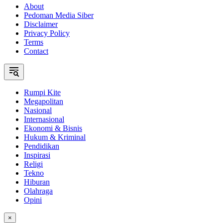
About
Pedoman Media Siber
Disclaimer
Privacy Policy
Terms
Contact
Rumpi Kite
Megapolitan
Nasional
Internasional
Ekonomi & Bisnis
Hukum & Kriminal
Pendidikan
Inspirasi
Religi
Tekno
Hiburan
Olahraga
Opini
×