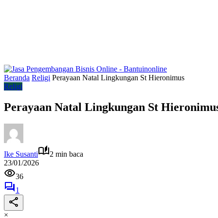
Beranda
Religi
Perayaan Natal Lingkungan St Hieronimus
Religi
Perayaan Natal Lingkungan St Hieronimu
Ike Susanti
2 min baca
23/01/2026
36
1
×