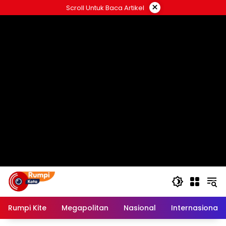
Langsung
×
Scroll Untuk Baca Artikel
ke
konten
Rumpi Kite
Megapolitan
Nasional
Internasional