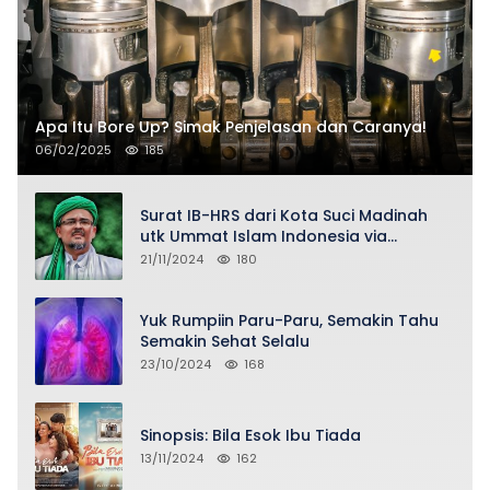
Apa Itu Bore Up? Simak Penjelasan dan Caranya!
06/02/2025
185
Surat IB-HRS dari Kota Suci Madinah
utk Ummat Islam Indonesia via
Penasihat DPP FPI Asy-Syeikh KH Buya
21/11/2024
180
Ahmad Qurthubi Jailani Al-Bantani
Yuk Rumpiin Paru-Paru, Semakin Tahu
Semakin Sehat Selalu
23/10/2024
168
Sinopsis: Bila Esok Ibu Tiada
13/11/2024
162