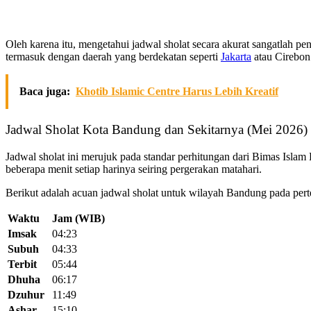
Oleh karena itu, mengetahui jadwal sholat secara akurat sangatlah pen
termasuk dengan daerah yang berdekatan seperti
Jakarta
atau Cirebon
Baca juga:
Khotib Islamic Centre Harus Lebih Kreatif
Jadwal Sholat Kota Bandung dan Sekitarnya (Mei 2026)
Jadwal sholat ini merujuk pada standar perhitungan dari Bimas Isl
beberapa menit setiap harinya seiring pergerakan matahari.
Berikut adalah acuan jadwal sholat untuk wilayah Bandung pada per
Waktu
Jam (WIB)
Imsak
04:23
Subuh
04:33
Terbit
05:44
Dhuha
06:17
Dzuhur
11:49
Ashar
15:10