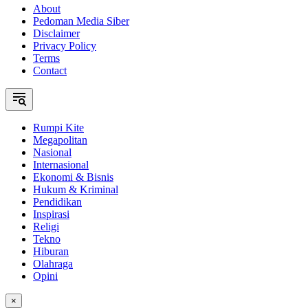
About
Pedoman Media Siber
Disclaimer
Privacy Policy
Terms
Contact
Rumpi Kite
Megapolitan
Nasional
Internasional
Ekonomi & Bisnis
Hukum & Kriminal
Pendidikan
Inspirasi
Religi
Tekno
Hiburan
Olahraga
Opini
×