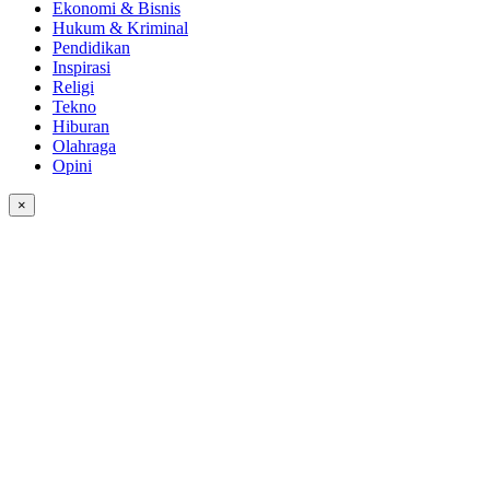
Ekonomi & Bisnis
Hukum & Kriminal
Pendidikan
Inspirasi
Religi
Tekno
Hiburan
Olahraga
Opini
×