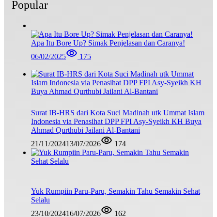
Popular
Apa Itu Bore Up? Simak Penjelasan dan Caranya!
06/02/2025
175
Surat IB-HRS dari Kota Suci Madinah utk Ummat Islam
Indonesia via Penasihat DPP FPI Asy-Syeikh KH Buya
Ahmad Qurthubi Jailani Al-Bantani
21/11/2024
13/07/2026
174
Yuk Rumpiin Paru-Paru, Semakin Tahu Semakin Sehat
Selalu
23/10/2024
16/07/2026
162