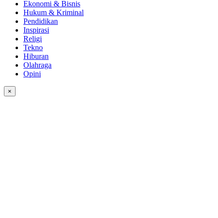
Ekonomi & Bisnis
Hukum & Kriminal
Pendidikan
Inspirasi
Religi
Tekno
Hiburan
Olahraga
Opini
×