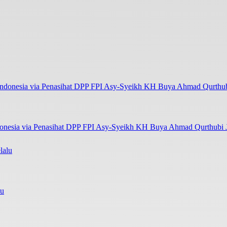
onesia via Penasihat DPP FPI Asy-Syeikh KH Buya Ahmad Qurthubi Ja
lu