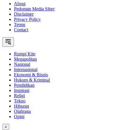
About
Pedoman Media Siber
Disclaimer
Privacy Policy
Terms
Contact
Rumpi Kite
Megapolitan
Nasional
Internasional
Ekonomi & Bisnis
Hukum & Kriminal
Pendidikan
Inspirasi
Religi
Tekno
Hiburan
Olahraga
Opini
×