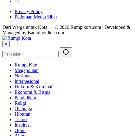
Privacy Policy
Pedoman Media Siber
Dari Warga untuk Kota — © 2026 Rumpikota.com | Developed &
Managed by Bantuinonline.com
×
Rumpi Kite
Megapolitan
Nasional
Internasional
Hukum & Kriminal
Ekonomi & Bisnis
Pendidikan
Religi
Olahraga
Hiburan
Tekno
Inspirasi
Opini
About