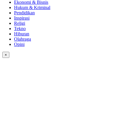
Ekonomi & Bisnis
Hukum & Kriminal
Pendidikan
Inspirasi
Religi
Tekno
Hiburan
Olahraga
Opini
×