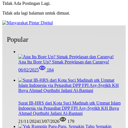
Tidak Ada Postingan Lagi.
Tidak ada lagi halaman untuk dimuat.
Popular
Apa Itu Bore Up? Simak Penjelasan dan Caranya!
06/02/2025
184
Surat IB-HRS dari Kota Suci Madinah utk Ummat Islam
Indonesia via Penasihat DPP FPI Asy-Syeikh KH Buya
Ahmad Qurthubi Jailani Al-Bantani
21/11/2024
13/07/2026
179