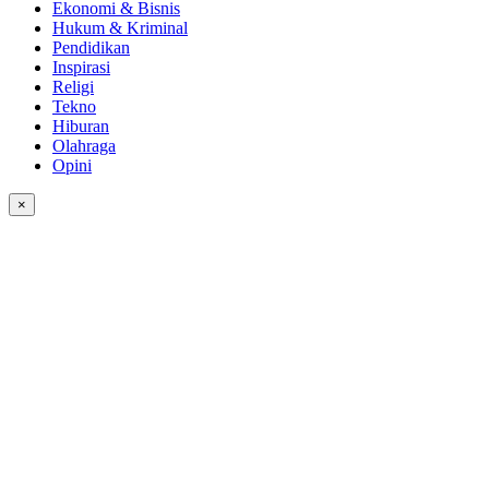
Ekonomi & Bisnis
Hukum & Kriminal
Pendidikan
Inspirasi
Religi
Tekno
Hiburan
Olahraga
Opini
×