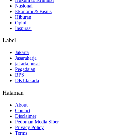
Hukum & Kriminal
Nasional
Ekonomi & Bisnis
Hiburan
Opini
Inspirasi
Label
Jakarta
Jasaraharja
jakarta pusat
Pegadaian
BPS
DKI Jakarta
Halaman
About
Contact
Disclaimer
Pedoman Media Siber
Privacy Policy
Terms