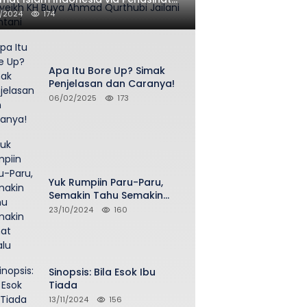
 FPI Asy-Syeikh KH Buya Ahmad
1/2024
174
thubi Jailani Al-Bantani
Apa Itu Bore Up? Simak
Penjelasan dan Caranya!
06/02/2025
173
Yuk Rumpiin Paru-Paru,
Semakin Tahu Semakin
Sehat Selalu
23/10/2024
160
Sinopsis: Bila Esok Ibu
Tiada
13/11/2024
156