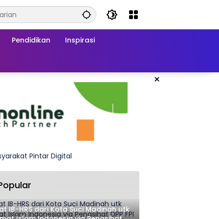
Pendidikan
Inspirasi
×
Popular
at IB-HRS dari Kota Suci Madinah utk
at Islam Indonesia via Penasihat