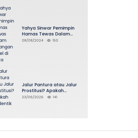
Yahya Sinwar Pemimpin
Hamas Tewas Dalam
Serangan Israel di Gaza
08/08/2024
150
Jalur Pantura atau Jalur
Prostitusi? Apakah
Seidentik itu?
23/06/2026
141