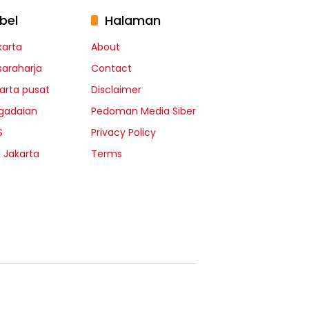
bel
Halaman
karta
About
saraharja
Contact
karta pusat
Disclaimer
gadaian
Pedoman Media Siber
S
Privacy Policy
I Jakarta
Terms