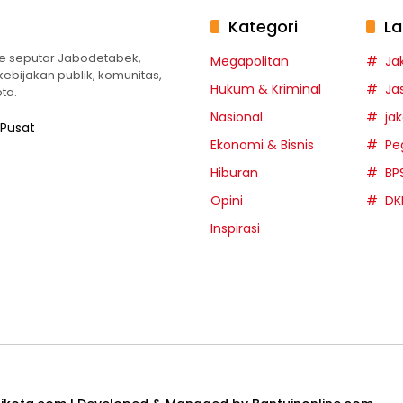
Kategori
La
te seputar Jabodetabek,
Megapolitan
Ja
 kebijakan publik, komunitas,
Hukum & Kriminal
Ja
ta.
Nasional
ja
 Pusat
Ekonomi & Bisnis
Pe
Hiburan
BP
Opini
DK
Inspirasi