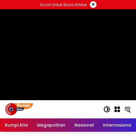
Langsung
×
Scroll Untuk Baca Artikel
ke
konten
Rumpi Kite
Megapolitan
Nasional
Internasional