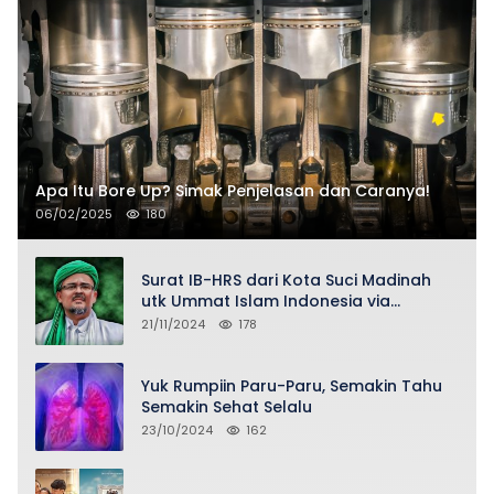
Apa Itu Bore Up? Simak Penjelasan dan Caranya!
06/02/2025
180
Surat IB-HRS dari Kota Suci Madinah
utk Ummat Islam Indonesia via
Penasihat DPP FPI Asy-Syeikh KH Buya
21/11/2024
178
Ahmad Qurthubi Jailani Al-Bantani
Yuk Rumpiin Paru-Paru, Semakin Tahu
Semakin Sehat Selalu
23/10/2024
162