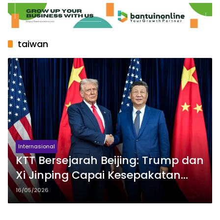
taiwan
Internasional
KTT Bersejarah Beijing: Trump dan
Xi Jinping Capai Kesepakatan
Dagang Besar di Tengah
16/05/2026
Ketegangan Taiwan yang
Memuncak