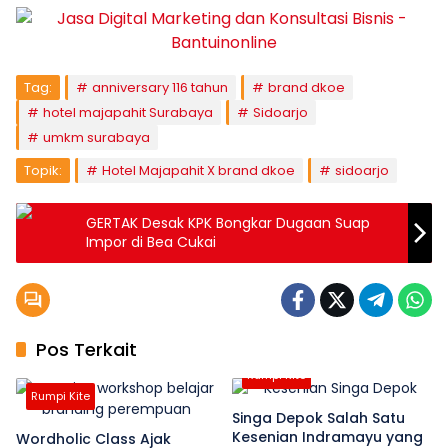
Tag:
anniversary 116 tahun
brand dkoe
hotel majapahit Surabaya
Sidoarjo
umkm surabaya
Topik:
Hotel Majapahit X brand dkoe
sidoarjo
GERTAK Desak KPK Bongkar Dugaan Suap
Impor di Bea Cukai
Pos Terkait
Rumpi Kite
Rumpi Kite
Singa Depok Salah Satu
Kesenian Indramayu yang
Wordholic Class Ajak