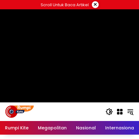
Langsung
×
Scroll Untuk Baca Artikel
ke
konten
Rumpi Kite
Megapolitan
Nasional
Internasional