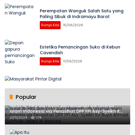
Perempatan Wanguk Salah Satu yang
Paling Sibuk di Indramayu Barat
Rumpi Kite
15/06/2026
Estetika Pemancingan Suko di Kebun
Cavendish
Rumpi Kite
11/06/2026
Popular
Surat IB-HRS dari Kota Suci Madinah utk Ummat
Islam Indonesia via Penasihat DPP FPI Asy-Syeikh KH
Buya Ahmad Qurthubi Jailani Al-Bantani
21/11/2024
174