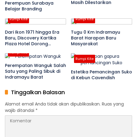
Masih Dilestarikan
Perempuan Surabaya
Belajar Branding
Rumpi Kite
Rumpi Kite
Dari Ikon 1971 hingga Era
Tugu 0 Km Indramayu
Baru, Discovery Kartika
Barat Harapan Baru
Plaza Hotel Dorong
Masyarakat
Kebangkitan Kuta Bali
Rumpi Kite
Rumpi Kite
Perempatan Wanguk Salah
Satu yang Paling Sibuk di
Estetika Pemancingan Suko
Indramayu Barat
di Kebun Cavendish
Tinggalkan Balasan
Alamat email Anda tidak akan dipublikasikan.
Ruas yang
wajib ditandai
*