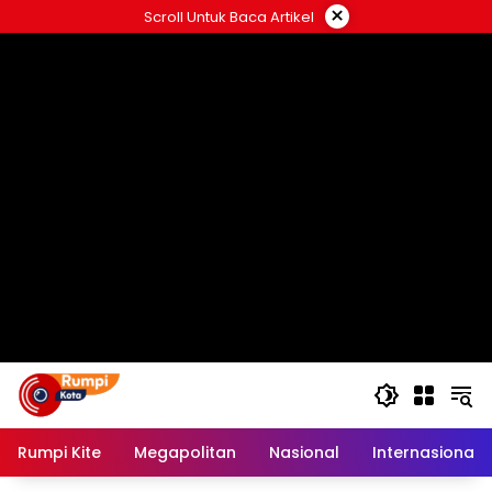
Langsung
×
Scroll Untuk Baca Artikel
ke
konten
Rumpi Kite
Megapolitan
Nasional
Internasional