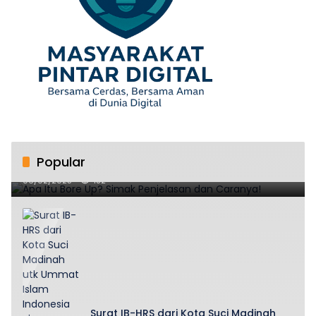
Popular
Apa Itu Bore Up? Simak Penjelasan dan Caranya!
06/02/2025
182
Surat IB-HRS dari Kota Suci Madinah