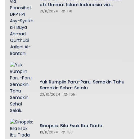
utk Ummat Islam Indonesia via
Penasihat DPP FPI Asy-Syeikh KH Buya
21/11/2024
178
Ahmad Qurthubi Jailani Al-Bantani
Yuk Rumpiin Paru-Paru, Semakin Tahu
Semakin Sehat Selalu
23/10/2024
165
Sinopsis: Bila Esok Ibu Tiada
13/11/2024
158