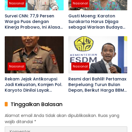
Nasional
Nasional
Survei CNN: 77,9 Persen
Gusti Moeng: Karaton
Warga Puas dengan
Surakarta Harus Dijaga
Kinerja Prabowo, Ini Alasan
sebagai Warisan Budaya
Mereka
Bangsa
Nasional
Nasional
Rekam Jejak Antikorupsi
Resmi dari Bahlil! Pertamax
Jadi Kekuatan, Komjen Pol.
Berpeluang Turun Bulan
Karyoto Dinilai Layak
Depan, Berikut Harga BBM
Pimpin Polri
Terbaru
Tinggalkan Balasan
Alamat email Anda tidak akan dipublikasikan.
Ruas yang
wajib ditandai
*