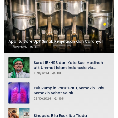
Apa Itu Bore Up? Simak Penjelasan dan Caranya!
06/02/2025
185
Surat IB-HRS dari Kota Suci Madinah
utk Ummat Islam Indonesia via
Penasihat DPP FPI Asy-Syeikh KH Buya
21/11/2024
181
Ahmad Qurthubi Jailani Al-Bantani
Yuk Rumpiin Paru-Paru, Semakin Tahu
Semakin Sehat Selalu
23/10/2024
168
Sinopsis: Bila Esok Ibu Tiada