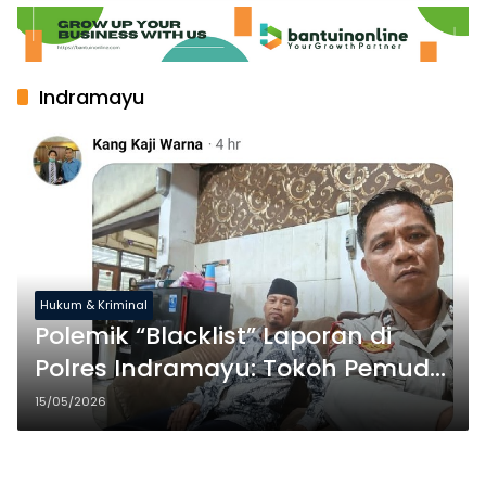
Indramayu
Hukum & Kriminal
Polemik “Blacklist” Laporan di
Polres Indramayu: Tokoh Pemuda
Adukan Penghinaan Berbau
15/05/2026
Fitnah