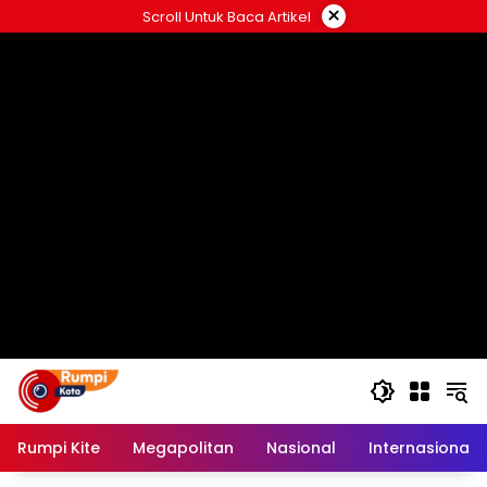
Langsung
×
Scroll Untuk Baca Artikel
ke
konten
Rumpi Kite
Megapolitan
Nasional
Internasional