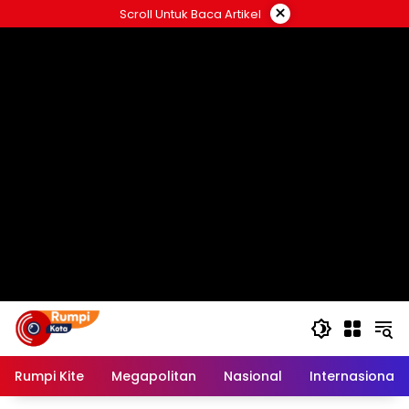
Langsung
×
Scroll Untuk Baca Artikel
ke
konten
Rumpi Kite
Megapolitan
Nasional
Internasional