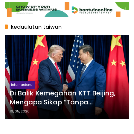
kedaulatan taiwan
Internasional
Di Balik Kemegahan KTT Beijing,
Mengapa Sikap “Tanpa
Komitmen” Trump Soal Taiwan
16/05/2026
Menjadi Ujian Terbesar Hubungan
AS-China