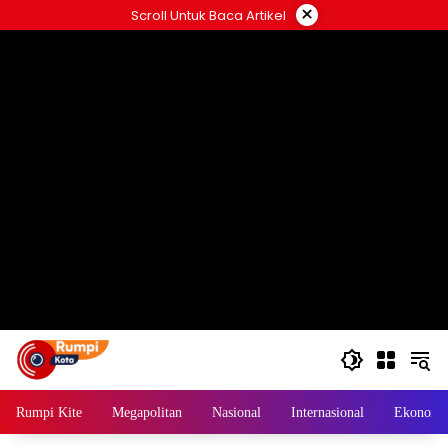
Langsung
×
Scroll Untuk Baca Artikel
ke
konten
Rumpi Kite
Megapolitan
Nasional
Internasional
Ekonomi 