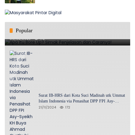
Popular
Apa Itu Bore Up? Simak Penjelasan dan Caranya!
06/02/2025
172
Surat IB-HRS dari Kota Suci Madinah utk Ummat
Islam Indonesia via Penasihat DPP FPI Asy-
Syeikh KH Buya Ahmad Qurthubi Jailani Al-
21/11/2024
172
Bantani