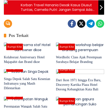
Korban Travel Hanania Desak Kasus Diusut
Tuntas, Camelia Putri: Jangan Sampai Ada
Korban Baru
Pos Terkait
Rumpi Kite
Rumpi Kite
Kolaborasi Anniversary Hotel
Wordholic Class Ajak Perempuan
Majapahit dan Brand dkoe
Surabaya Belajar Branding
Rumpi Kite
Rumpi Kite
Singa Depok Salah Satu Kesenian
Dari Ikon 1971 hingga Era Baru,
Indramayu yang Masih
Discovery Kartika Plaza Hotel
Dilestarikan
Dorong Kebangkitan Kuta Bali
Rumpi Kite
Rumpi Kite
Perempatan Wanguk Salah Satu