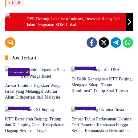
Unifil
DPR Dorong Lokalisasi Industri, Investasi Asing Jadi
Jalan Penguatan SDM Lokal
Pos Terkait
Internasional
Internasional
Di Balik Kemegahan KTT Beijing,
Mengapa Sikap “Tanpa
Anwar Ibrahim Tegaskan Warga
Komitmen” Trump Soal Taiwan
Israel yang Melanggar Aturan
Menjadi Ujian Terbesar Hubungan
Akan Dideportasi dari Malaysia
AS-China
Internasional
Internasional
KTT Bersejarah Beijing: Trump
Empat Tahun Perlawanan Ukraina:
dan Xi Jinping Capai Kesepakatan
Dari Pameran Ketahanan hingga
Dagang Besar di Tengah
Seruan Kemanusiaan Berkeadilan
Ketegangan Taiwan yang