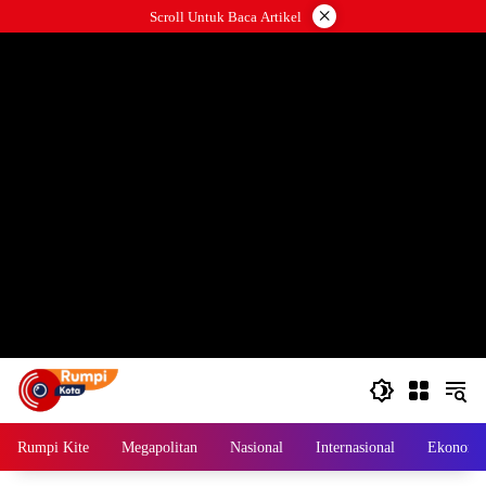
Langsung
×
Scroll Untuk Baca Artikel
ke
konten
Rumpi Kite
Megapolitan
Nasional
Internasional
Ekonomi 