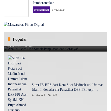
Pemberontakan
Internasional
07/12/2024
Popular
Apa Itu Bore Up? Simak Penjelasan dan Caranya!
06/02/2025
182
Surat IB-HRS dari Kota Suci Madinah utk Ummat
Islam Indonesia via Penasihat DPP FPI Asy-
Syeikh KH Buya Ahmad Qurthubi Jailani Al-
21/11/2024
179
Bantani