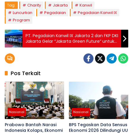
Tag:
Charity
Jakarta
Kanwil
Luncurkan
Pegadaian
Pegadaian Kanwil IX
Program
PT. Pegadaian Kanwil IX Jakarta 2 dan FKP DKI
Jakarta Gelar “Jakarta Green Future” untuk
Dorong Pemuda dan Wirausahawan Peduli
Lingkungan
Pos Terkait
Nasional
Nasional
Prabowo Bantah Narasi
BPS Tegaskan Data Sensus
Indonesia Kolaps, Ekonomi
Ekonomi 2026 Dilindungi UU