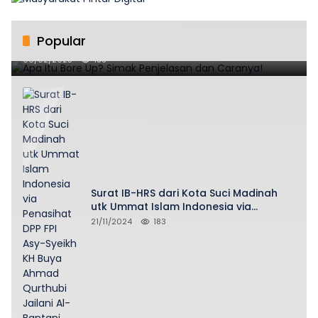
Popular
Apa Itu Bore Up? Simak Penjelasan dan Caranya!
06/02/2025
188
Surat IB-HRS dari Kota Suci Madinah
utk Ummat Islam Indonesia via
Penasihat DPP FPI Asy-Syeikh KH Buya
21/11/2024
183
Ahmad Qurthubi Jailani Al-Bantani