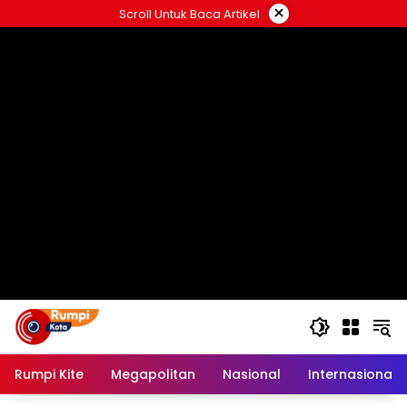
Langsung
×
Scroll Untuk Baca Artikel
ke
konten
Rumpi Kite
Megapolitan
Nasional
Internasional