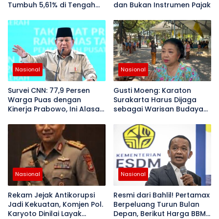
Tumbuh 5,61% di Tengah
dan Bukan Instrumen Pajak
PHK Manufaktur
Nasional
Nasional
Survei CNN: 77,9 Persen
Gusti Moeng: Karaton
Warga Puas dengan
Surakarta Harus Dijaga
Kinerja Prabowo, Ini Alasan
sebagai Warisan Budaya
Mereka
Bangsa
Nasional
Nasional
Rekam Jejak Antikorupsi
Resmi dari Bahlil! Pertamax
Jadi Kekuatan, Komjen Pol.
Berpeluang Turun Bulan
Karyoto Dinilai Layak
Depan, Berikut Harga BBM