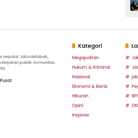
Kategori
La
te seputar Jabodetabek,
Megapolitan
Ja
 kebijakan publik, komunitas,
Hukum & Kriminal
Ja
ta.
Nasional
ja
 Pusat
Ekonomi & Bisnis
Pe
Hiburan
BP
Opini
DK
Inspirasi