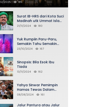
02/2025
185
Surat IB-HRS dari Kota Suci
Madinah utk Ummat Islam
Indonesia via Penasihat
21/11/2024
180
DPP FPI Asy-Syeikh KH Buya
Ahmad Qurthubi Jailani Al-
Bantani
Yuk Rumpiin Paru-Paru,
Semakin Tahu Semakin
Sehat Selalu
23/10/2024
167
Sinopsis: Bila Esok Ibu
Tiada
13/11/2024
162
Yahya Sinwar Pemimpin
Hamas Tewas Dalam
Serangan Israel di Gaza
08/08/2024
161
Jalur Pantura atau Jalur