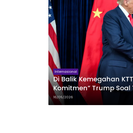
Internasional
Di Balik Kemegahan KTT
Komitmen” Trump Soal T
Hubungan AS-China
16/05/2026