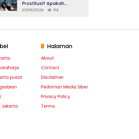
Prostitusi? Apakah
Seidentik itu?
23/06/2026
158
bel
Halaman
karta
About
saraharja
Contact
karta pusat
Disclaimer
gadaian
Pedoman Media Siber
S
Privacy Policy
I Jakarta
Terms