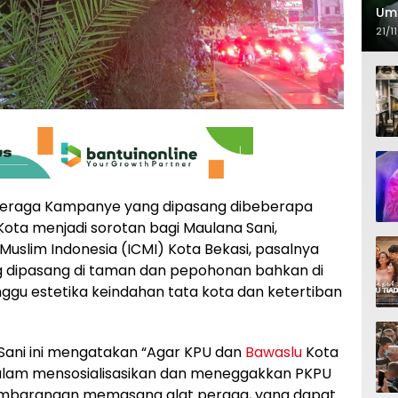
Umm
DPP
21/1
Qur
Peraga Kampanye yang dipasang dibeberapa
ta menjadi sorotan bagi Maulana Sani,
Muslim Indonesia (ICMI) Kota Bekasi, pasalnya
 dipasang di taman dan pepohonan bahkan di
ggu estetika keindahan tata kota dan ketertiban
Sani ini mengatakan “Agar KPU dan
Bawaslu
Kota
, dalam mensosialisasikan dan meneggakkan PKPU
sembarangan memasang alat peraga, yang dapat