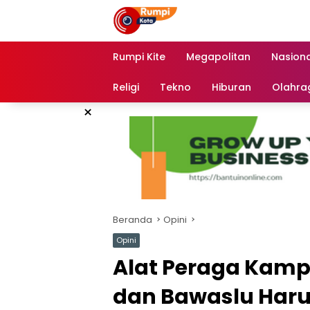
Langsung
ke
konten
Rumpi Kite
Megapolitan
Nasiona
Religi
Tekno
Hiburan
Olahra
×
Beranda
Opini
Opini
Alat Peraga Kamp
dan Bawaslu Harus