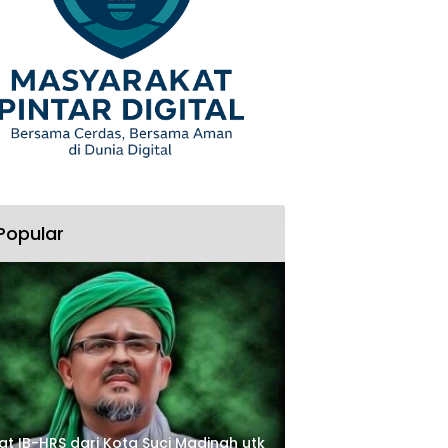
Popular
at IB-HRS dari Kota Suci Madinah utk