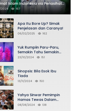
at Islam Indonesia via Penasihat
 FPI Asy-Syeikh KH Buya Ahmad
1/2024
167
thubi Jailani Al-Bantani
Apa Itu Bore Up? Simak
Penjelasan dan Caranya!
06/02/2025
162
Yuk Rumpiin Paru-Paru,
Semakin Tahu Semakin
Sehat Selalu
23/10/2024
151
Sinopsis: Bila Esok Ibu
Tiada
13/11/2024
150
Yahya Sinwar Pemimpin
Hamas Tewas Dalam
Serangan Israel di Gaza
08/08/2024
138