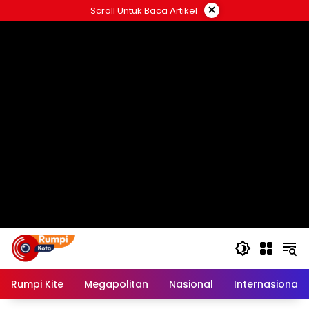
Langsung
×
Scroll Untuk Baca Artikel
ke
konten
Rumpi Kite
Megapolitan
Nasional
Internasional