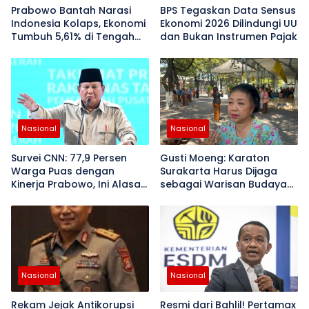
Prabowo Bantah Narasi
BPS Tegaskan Data Sensus
Indonesia Kolaps, Ekonomi
Ekonomi 2026 Dilindungi UU
Tumbuh 5,61% di Tengah
dan Bukan Instrumen Pajak
PHK Manufaktur
Nasional
Nasional
Survei CNN: 77,9 Persen
Gusti Moeng: Karaton
Warga Puas dengan
Surakarta Harus Dijaga
Kinerja Prabowo, Ini Alasan
sebagai Warisan Budaya
Mereka
Bangsa
Nasional
Nasional
Rekam Jejak Antikorupsi
Resmi dari Bahlil! Pertamax