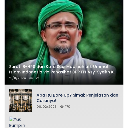
Surat IB-HRS dari Kota Suci Madinah utk Ummat
Islam Indonesia via Penasihat DPP FPI Asy-Syeikh KH
Buya Ahmad Qurthubi Jailani Al-Bantani
21/11/2024
172
Apa Itu Bore Up? Simak Penjelasan dan
Caranya!
06/02/2025
170