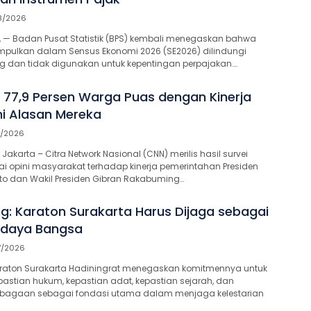
8/2026
 — Badan Pusat Statistik (BPS) kembali menegaskan bahwa
mpulkan dalam Sensus Ekonomi 2026 (SE2026) dilindungi
dan tidak digunakan untuk kepentingan perpajakan….
: 77,9 Persen Warga Puas dengan Kinerja
ni Alasan Mereka
8/2026
karta – Citra Network Nasional (CNN) merilis hasil survei
i opini masyarakat terhadap kinerja pemerintahan Presiden
to dan Wakil Presiden Gibran Rakabuming…
g: Karaton Surakarta Harus Dijaga sebagai
udaya Bangsa
7/2026
raton Surakarta Hadiningrat menegaskan komitmennya untuk
stian hukum, kepastian adat, kepastian sejarah, dan
mbagaan sebagai fondasi utama dalam menjaga kelestarian