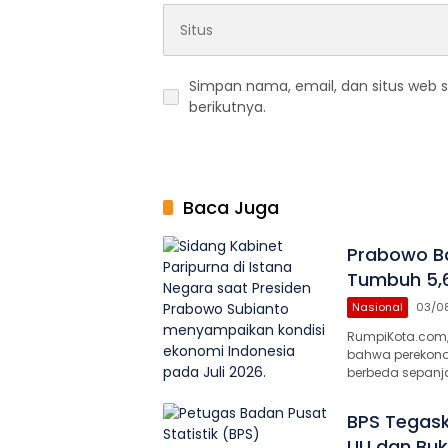
Simpan nama, email, dan situs web 
berikutnya.
Baca Juga
Prabowo Ba
Tumbuh 5,6
Nasional
03/0
RumpiKota.com,
bahwa perekono
berbeda sepanja
BPS Tegask
UU dan Buk