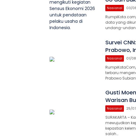
Nasional
03/0
RumpiKota.com,
data yang diku
undang-undang 
Survei CNN
Prabowo, I
Nasional
01/0
RumpiKotaCom, Ja
terbaru mengena
Prabowo Subian
Gusti Moen
Warisan B
Nasional
25/0
SURAKARTA – Ka
mewujudkan kepa
kepastian kele
salah…