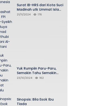
Surat IB-HRS dari Kota Suci
Madinah utk Ummat Islam
Indonesia via Penasihat
21/11/2024
176
DPP FPI Asy-Syeikh KH Buya
Ahmad Qurthubi Jailani Al-
Bantani
Yuk Rumpiin Paru-Paru,
Semakin Tahu Semakin
Sehat Selalu
23/10/2024
162
Sinopsis: Bila Esok Ibu
Tiada