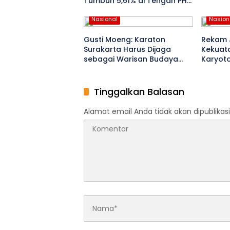
Tumbuh 5,61% di Tengah PHK
Manufaktur
Nasional
Nasion
Gusti Moeng: Karaton
Rekam J
Surakarta Harus Dijaga
Kekuata
sebagai Warisan Budaya
Karyoto
Bangsa
Polri
Tinggalkan Balasan
Alamat email Anda tidak akan dipublikasi