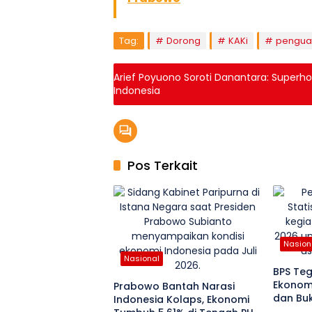
Tag:
Dorong
KAKi
pengua
Arief Poyuono Soroti Danantara: Superho
Indonesia
Pos Terkait
Nasion
Nasional
BPS Te
Ekonomi
Prabowo Bantah Narasi
dan Bu
Indonesia Kolaps, Ekonomi