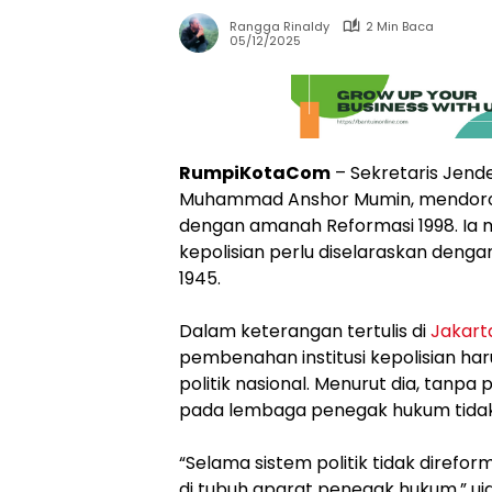
Rangga Rinaldy
2 Min Baca
05/12/2025
RumpiKotaCom
– Sekretaris Jende
Muhammad Anshor Mumin, mendorong
dengan amanah Reformasi 1998. Ia
kepolisian perlu diselaraskan den
1945.
Dalam keterangan tertulis di
Jakart
pembenahan institusi kepolisian har
politik nasional. Menurut dia, tanpa
pada lembaga penegak hukum tidak 
“Selama sistem politik tidak direfor
di tubuh aparat penegak hukum,” uj