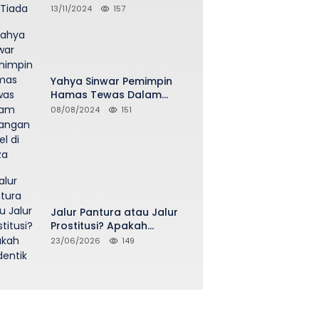
13/11/2024
157
Yahya Sinwar Pemimpin
Hamas Tewas Dalam
Serangan Israel di Gaza
08/08/2024
151
Jalur Pantura atau Jalur
Prostitusi? Apakah
Seidentik itu?
23/06/2026
149