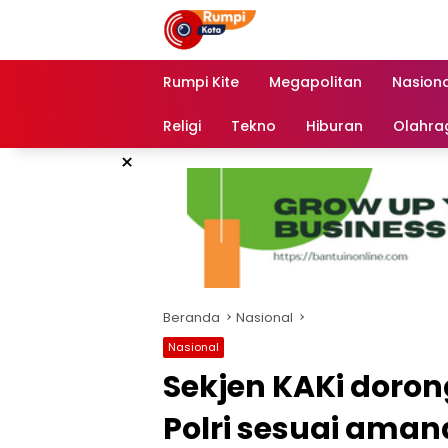
Langsung
ke
konten
Rumpi Kite
Megapolitan
Nasiona
Religi
Tekno
Hiburan
Olahra
×
Beranda
Nasional
Nasional
Sekjen KAKi doro
Polri sesuai aman