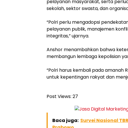
pelayanan masyarakat, serta perlu
sekolah, sektor swasta, dan organisa
“Polri perlu mengadopsi pendekat
pelayanan publik, manajemen konflik,
integritas,” ujarnya.
Anshor menambahkan bahwa keterli
membangun lembaga kepolisian yan
“Polri harus kembali pada amanah Re
untuk kepentingan rakyat dan menja
Post Views:
27
Baca juga:
Survei Nasional TB
Prabowo